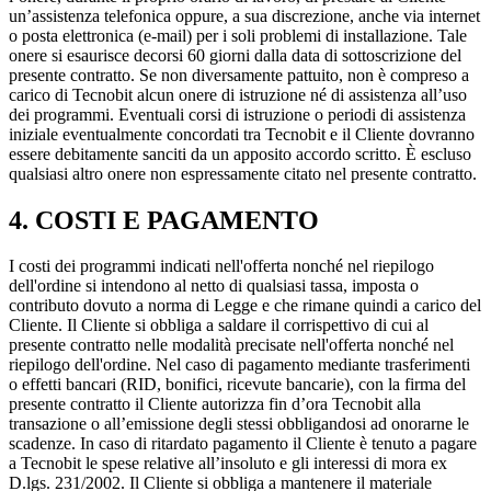
un’assistenza telefonica oppure, a sua discrezione, anche via internet
o posta elettronica (e-mail) per i soli problemi di installazione. Tale
onere si esaurisce decorsi 60 giorni dalla data di sottoscrizione del
presente contratto. Se non diversamente pattuito, non è compreso a
carico di Tecnobit alcun onere di istruzione né di assistenza all’uso
dei programmi. Eventuali corsi di istruzione o periodi di assistenza
iniziale eventualmente concordati tra Tecnobit e il Cliente dovranno
essere debitamente sanciti da un apposito accordo scritto. È escluso
qualsiasi altro onere non espressamente citato nel presente contratto.
4. COSTI E PAGAMENTO
I costi dei programmi indicati nell'offerta nonché nel riepilogo
dell'ordine si intendono al netto di qualsiasi tassa, imposta o
contributo dovuto a norma di Legge e che rimane quindi a carico del
Cliente. Il Cliente si obbliga a saldare il corrispettivo di cui al
presente contratto nelle modalità precisate nell'offerta nonché nel
riepilogo dell'ordine. Nel caso di pagamento mediante trasferimenti
o effetti bancari (RID, bonifici, ricevute bancarie), con la firma del
presente contratto il Cliente autorizza fin d’ora Tecnobit alla
transazione o all’emissione degli stessi obbligandosi ad onorarne le
scadenze. In caso di ritardato pagamento il Cliente è tenuto a pagare
a Tecnobit le spese relative all’insoluto e gli interessi di mora ex
D.lgs. 231/2002. Il Cliente si obbliga a mantenere il materiale