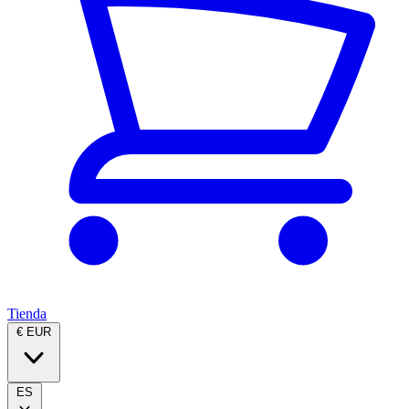
Tienda
€ EUR
ES