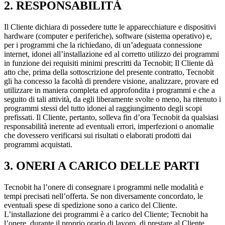
2. RESPONSABILITÀ
Il Cliente dichiara di possedere tutte le apparecchiature e dispositivi
hardware (computer e periferiche), software (sistema operativo) e,
per i programmi che la richiedano, di un’adeguata connessione
internet, idonei all’installazione ed al corretto utilizzo dei programmi
in funzione dei requisiti minimi prescritti da Tecnobit; Il Cliente dà
atto che, prima della sottoscrizione del presente contratto, Tecnobit
gli ha concesso la facoltà di prendere visione, analizzare, provare ed
utilizzare in maniera completa ed approfondita i programmi e che a
seguito di tali attività, da egli liberamente svolte o meno, ha ritenuto i
programmi stessi del tutto idonei al raggiungimento degli scopi
prefissati. Il Cliente, pertanto, solleva fin d’ora Tecnobit da qualsiasi
responsabilità inerente ad eventuali errori, imperfezioni o anomalie
che dovessero verificarsi sui risultati o elaborati prodotti dai
programmi acquistati.
3. ONERI A CARICO DELLE PARTI
Tecnobit ha l’onere di consegnare i programmi nelle modalità e
tempi precisati nell’offerta. Se non diversamente concordato, le
eventuali spese di spedizione sono a carico del Cliente.
L’installazione dei programmi è a carico del Cliente; Tecnobit ha
l’onere, durante il proprio orario di lavoro, di prestare al Cliente