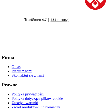
Firma
O nas
Pracuj z nami
Skontaktuj się z nami
Prawne
Polityka prywatności
Polityka dotycząca plików cookie
Zasady i warunki
Zwrot produktów lub pieniędzy