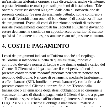
un’assistenza telefonica oppure, a sua discrezione, anche via internet
o posta elettronica (e-mail) per i soli problemi di installazione. Tale
onere si esaurisce decorsi 60 giorni dalla data di sottoscrizione del
presente contratto. Se non diversamente pattuito, non è compreso a
carico di Tecnobit alcun onere di istruzione né di assistenza all’uso
dei programmi. Eventuali corsi di istruzione o periodi di assistenza
iniziale eventualmente concordati tra Tecnobit e il Cliente dovranno
essere debitamente sanciti da un apposito accordo scritto. È escluso
qualsiasi altro onere non espressamente citato nel presente contratto.
4. COSTI E PAGAMENTO
I costi dei programmi indicati nell'offerta nonché nel riepilogo
dell'ordine si intendono al netto di qualsiasi tassa, imposta o
contributo dovuto a norma di Legge e che rimane quindi a carico del
Cliente. Il Cliente si obbliga a saldare il corrispettivo di cui al
presente contratto nelle modalità precisate nell'offerta nonché nel
riepilogo dell'ordine. Nel caso di pagamento mediante trasferimenti
o effetti bancari (RID, bonifici, ricevute bancarie), con la firma del
presente contratto il Cliente autorizza fin d’ora Tecnobit alla
transazione o all’emissione degli stessi obbligandosi ad onorarne le
scadenze. In caso di ritardato pagamento il Cliente è tenuto a pagare
a Tecnobit le spese relative all’insoluto e gli interessi di mora ex
D.lgs. 231/2002. Il Cliente si obbliga a mantenere il materiale