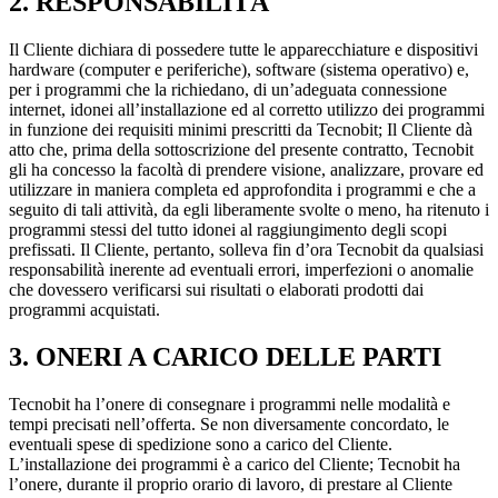
2. RESPONSABILITÀ
Il Cliente dichiara di possedere tutte le apparecchiature e dispositivi
hardware (computer e periferiche), software (sistema operativo) e,
per i programmi che la richiedano, di un’adeguata connessione
internet, idonei all’installazione ed al corretto utilizzo dei programmi
in funzione dei requisiti minimi prescritti da Tecnobit; Il Cliente dà
atto che, prima della sottoscrizione del presente contratto, Tecnobit
gli ha concesso la facoltà di prendere visione, analizzare, provare ed
utilizzare in maniera completa ed approfondita i programmi e che a
seguito di tali attività, da egli liberamente svolte o meno, ha ritenuto i
programmi stessi del tutto idonei al raggiungimento degli scopi
prefissati. Il Cliente, pertanto, solleva fin d’ora Tecnobit da qualsiasi
responsabilità inerente ad eventuali errori, imperfezioni o anomalie
che dovessero verificarsi sui risultati o elaborati prodotti dai
programmi acquistati.
3. ONERI A CARICO DELLE PARTI
Tecnobit ha l’onere di consegnare i programmi nelle modalità e
tempi precisati nell’offerta. Se non diversamente concordato, le
eventuali spese di spedizione sono a carico del Cliente.
L’installazione dei programmi è a carico del Cliente; Tecnobit ha
l’onere, durante il proprio orario di lavoro, di prestare al Cliente