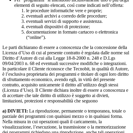
elementi di seguito elencati, così come indicati nell’offerta:
le procedure informatiche vere e proprie;
eventuali archivi a corredo delle procedure;
eventuali servizi di supporto e assistenza.
eventuali dispositivi di protezione;
documentazione in formato cartaceo o elettronica
(“online”).
Le parti dichiarano di essere a conoscenza che la concessione della
Licenza d’Uso di cui al presente contratto è regolata dalle norme sul
Diritto d’Autore di cui alla Legge 18-8-2000 n. 248 e D.Lgs
09/04/2003 n. 68 ed eventuali successive modifiche o integrazioni.
In particolare il Cliente riconosce che Tecnobit, in qualità di Autore,
è l’esclusiva proprietaria dei programmi e titolare di ogni loro diritto
di sfruttamento economico, avendo egli, in virtù del presente
contratto, acquisito unicamente il diritto all’utilizzo degli stessi
(Licenza d’Uso). Il Cliente dichiara inoltre di essere a conoscenza e
di accettare che tale diritto di utilizzo è soggetto ai divieti,
limitazioni, protezioni e responsabilità che seguono
a) DIVIETI:
La riproduzione, permanente o temporanea, totale o
parziale dei programmi con qualsiasi mezzo o in qualsiasi forma.
Nella misura in cui operazioni quali il caricamento, la
visualizzazione, l’esecuzione, la trasmissione o la memorizzazione
dei programmi richiedano una riproduzione, anche tali operazioni