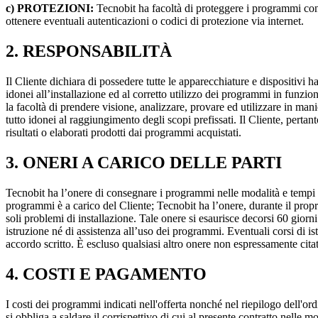
c) PROTEZIONI:
Tecnobit ha facoltà di proteggere i programmi contr
ottenere eventuali autenticazioni o codici di protezione via internet.
2. RESPONSABILITÀ
Il Cliente dichiara di possedere tutte le apparecchiature e dispositivi
idonei all’installazione ed al corretto utilizzo dei programmi in funzion
la facoltà di prendere visione, analizzare, provare ed utilizzare in man
tutto idonei al raggiungimento degli scopi prefissati. Il Cliente, pertan
risultati o elaborati prodotti dai programmi acquistati.
3. ONERI A CARICO DELLE PARTI
Tecnobit ha l’onere di consegnare i programmi nelle modalità e tempi p
programmi è a carico del Cliente; Tecnobit ha l’onere, durante il propri
soli problemi di installazione. Tale onere si esaurisce decorsi 60 gior
istruzione né di assistenza all’uso dei programmi. Eventuali corsi di i
accordo scritto. È escluso qualsiasi altro onere non espressamente citat
4. COSTI E PAGAMENTO
I costi dei programmi indicati nell'offerta nonché nel riepilogo dell'or
si obbliga a saldare il corrispettivo di cui al presente contratto nelle 