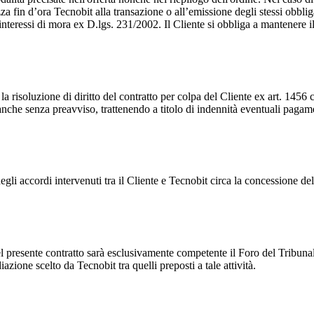
izza fin d’ora Tecnobit alla transazione o all’emissione degli stessi obbl
i interessi di mora ex D.lgs. 231/2002. Il Cliente si obbliga a mantenere 
risoluzione di diritto del contratto per colpa del Cliente ex art. 1456 c.c
anche senza preavviso, trattenendo a titolo di indennità eventuali pagamen
 degli accordi intervenuti tra il Cliente e Tecnobit circa la concessione
l presente contratto sarà esclusivamente competente il Foro del Tribunale
ione scelto da Tecnobit tra quelli preposti a tale attività.