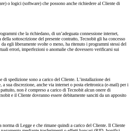
are) o logici (software) che possono anche richiedere al Cliente di
 programmi che la richiedano, di un’adeguata connessione internet,
ma della sottoscrizione del presente contratto, Tecnobit gli ha concesso
à, da egli liberamente svolte o meno, ha ritenuto i programmi stessi del
ntuali errori, imperfezioni o anomalie che dovessero verificarsi sui
 di spedizione sono a carico del Cliente. L’installazione dei
 a sua discrezione, anche via internet o posta elettronica (e-mail) per i
e pattuito, non è compreso a carico di Tecnobit alcun onere di
ecnobit e il Cliente dovranno essere debitamente sanciti da un apposito
o a norma di Legge e che rimane quindi a carico del Cliente. Il Cliente
di pagamento mediante trasferimenti o effetti bancari (RID, bonifici,