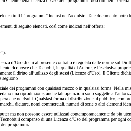
al Cliente della Licenza d’Uso dei “programmi” descritti nell' “offerta” a
elenca tutti i “programmi” inclusi nell’acquisto. Tale documento potrà i
enti di seguito elencati, così come indicati nell’offerta:
e”).
icenza d’Uso di cui al presente contratto è regolata dalle norme sul Dir
liente riconosce che Tecnobit, in qualità di Autore, è l’esclusiva propriet
nte il diritto all’utilizzo degli stessi (Licenza d’Uso). Il Cliente dichia
che seguono
ale dei programmi con qualsiasi mezzo o in qualsiasi forma. Nella misur
edano una riproduzione, anche tali operazioni sono soggette all’autorizz
ra che ne risulti. Qualsiasi forma di distribuzione al pubblico, compres
 marchi, diciture, nomi commerciali, numeri di serie o altri elementi iden
puter ma non possono essere utilizzati contemporaneamente da più utent
a Tecnobit il compenso di una Licenza d’Uso del programma per ogni co
o dei programmi.