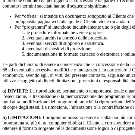
Il presente contratto ha per oggetto la concessione da parte di Tecnobit 
contratto i termini succitati hanno il seguente significato:
Per “offerta” si intende un documento sottoposto al Cliente che 
un’apposita pagina web alla quale il Cliente viene rimandato.
Per “programmi” si intendono inclusivamente uno o più degli elem
le procedure informatiche vere e proprie;
eventuali archivi a corredo delle procedure;
eventuali servizi di supporto e assistenza.
eventuali dispositivi di protezione;
documentazione in formato cartaceo o elettronica (“onlin
Le parti dichiarano di essere a conoscenza che la concessione della L
68 ed eventuali successive modifiche o integrazioni. In particolare il C
economico, avendo egli, in virtù del presente contratto, acquisito unicame
utilizzo è soggetto ai divieti, limitazioni, protezioni e responsabilità 
a) DIVIETI:
La riproduzione, permanente o temporanea, totale o parzi
l’esecuzione, la trasmissione o la memorizzazione dei programmi richi
ogni altra modificazione dei programmi, nonché la riproduzione dell’ope
di copie degli stessi. La rimozione, l’alterazione o la contraffazione di
b) LIMITAZIONI:
I programmi possono essere installati su più com
programma su più di un computer obbliga il Cliente a corrispondere 
ottenere il formato sorgente né la documentazione logica o di progett