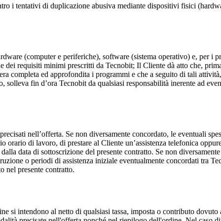
o i tentativi di duplicazione abusiva mediante dispositivi fisici (hardw
 hardware (computer e periferiche), software (sistema operativo) e, per i
e dei requisiti minimi prescritti da Tecnobit; Il Cliente dà atto che, pri
iera completa ed approfondita i programmi e che a seguito di tali attivit
to, solleva fin d’ora Tecnobit da qualsiasi responsabilità inerente ad eve
recisati nell’offerta. Se non diversamente concordato, le eventuali spese
o orario di lavoro, di prestare al Cliente un’assistenza telefonica oppure,
ni dalla data di sottoscrizione del presente contratto. Se non diversament
struzione o periodi di assistenza iniziale eventualmente concordati tra T
o nel presente contratto.
dine si intendono al netto di qualsiasi tassa, imposta o contributo dovut
modalità precisate nell'offerta nonché nel riepilogo dell'ordine. Nel caso 