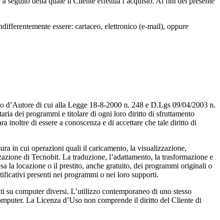
 seguito della quale il Cliente effettua l’acquisto. Ai fini del presente
ndifferentemente essere: cartaceo, elettronico (e-mail), oppure
itto d’Autore di cui alla Legge 18-8-2000 n. 248 e D.Lgs 09/04/2003 n.
aria dei programmi e titolare di ogni loro diritto di sfruttamento
ra inoltre di essere a conoscenza e di accettare che tale diritto di
a in cui operazioni quali il caricamento, la visualizzazione,
azione di Tecnobit. La traduzione, l’adattamento, la trasformazione e
a la locazione o il prestito, anche gratuito, dei programmi originali o
tificativi presenti nei programmi o nei loro supporti.
i su computer diversi. L’utilizzo contemporaneo di uno stesso
mputer. La Licenza d’Uso non comprende il diritto del Cliente di