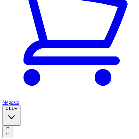
Negozio
€ EUR
IT