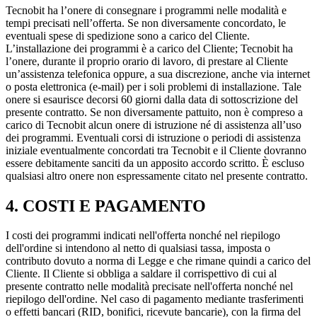
Tecnobit ha l’onere di consegnare i programmi nelle modalità e
tempi precisati nell’offerta. Se non diversamente concordato, le
eventuali spese di spedizione sono a carico del Cliente.
L’installazione dei programmi è a carico del Cliente; Tecnobit ha
l’onere, durante il proprio orario di lavoro, di prestare al Cliente
un’assistenza telefonica oppure, a sua discrezione, anche via internet
o posta elettronica (e-mail) per i soli problemi di installazione. Tale
onere si esaurisce decorsi 60 giorni dalla data di sottoscrizione del
presente contratto. Se non diversamente pattuito, non è compreso a
carico di Tecnobit alcun onere di istruzione né di assistenza all’uso
dei programmi. Eventuali corsi di istruzione o periodi di assistenza
iniziale eventualmente concordati tra Tecnobit e il Cliente dovranno
essere debitamente sanciti da un apposito accordo scritto. È escluso
qualsiasi altro onere non espressamente citato nel presente contratto.
4. COSTI E PAGAMENTO
I costi dei programmi indicati nell'offerta nonché nel riepilogo
dell'ordine si intendono al netto di qualsiasi tassa, imposta o
contributo dovuto a norma di Legge e che rimane quindi a carico del
Cliente. Il Cliente si obbliga a saldare il corrispettivo di cui al
presente contratto nelle modalità precisate nell'offerta nonché nel
riepilogo dell'ordine. Nel caso di pagamento mediante trasferimenti
o effetti bancari (RID, bonifici, ricevute bancarie), con la firma del