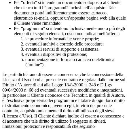
Per “offerta” si intende un documento sottoposto al Cliente
che elenca tutti i “programmi” inclusi nell’acquisto. Tale
documento potrà indifferentemente essere: cartaceo,
elettronico (e-mail), oppure un’apposita pagina web alla quale
il Cliente viene rimandato.
Per “programmi” si intendono inclusivamente uno o più degli
elementi di seguito elencati, così come indicati nell’offerta:
le procedure informatiche vere e proprie;
eventuali archivi a corredo delle procedure;
eventuali servizi di supporto e assistenza.
eventuali dispositivi di protezione;
documentazione in formato cartaceo o elettronica
(“online”).
Le parti dichiarano di essere a conoscenza che la concessione della
Licenza d’Uso di cui al presente contratto è regolata dalle norme sul
Diritto d’Autore di cui alla Legge 18-8-2000 n. 248 e D.Lgs
09/04/2003 n. 68 ed eventuali successive modifiche o integrazioni.
In particolare il Cliente riconosce che Tecnobit, in qualità di Autore,
è l’esclusiva proprietaria dei programmi e titolare di ogni loro diritto
di sfruttamento economico, avendo egli, in virtù del presente
contratto, acquisito unicamente il diritto all’utilizzo degli stessi
(Licenza d’Uso). Il Cliente dichiara inoltre di essere a conoscenza e
di accettare che tale diritto di utilizzo è soggetto ai divieti,
limitazioni, protezioni e responsabilità che seguono