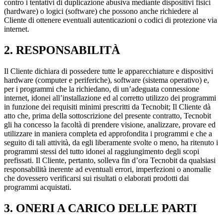
contro i tentativi di duplicazione abusiva mediante dispositivi fisici
(hardware) o logici (software) che possono anche richiedere al
Cliente di ottenere eventuali autenticazioni o codici di protezione via
internet.
2. RESPONSABILITÀ
Il Cliente dichiara di possedere tutte le apparecchiature e dispositivi
hardware (computer e periferiche), software (sistema operativo) e,
per i programmi che la richiedano, di un’adeguata connessione
internet, idonei all’installazione ed al corretto utilizzo dei programmi
in funzione dei requisiti minimi prescritti da Tecnobit; Il Cliente dà
atto che, prima della sottoscrizione del presente contratto, Tecnobit
gli ha concesso la facoltà di prendere visione, analizzare, provare ed
utilizzare in maniera completa ed approfondita i programmi e che a
seguito di tali attività, da egli liberamente svolte o meno, ha ritenuto i
programmi stessi del tutto idonei al raggiungimento degli scopi
prefissati. Il Cliente, pertanto, solleva fin d’ora Tecnobit da qualsiasi
responsabilità inerente ad eventuali errori, imperfezioni o anomalie
che dovessero verificarsi sui risultati o elaborati prodotti dai
programmi acquistati.
3. ONERI A CARICO DELLE PARTI