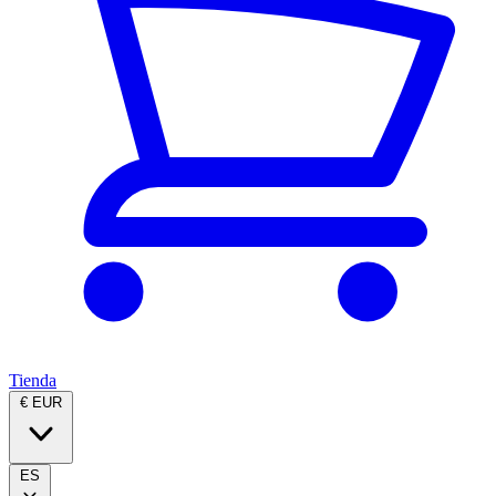
Tienda
€ EUR
ES