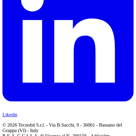
Likedin
© 2026 Tecnobit S.r.l. - Via B.Sacchi, 9 - 36061 - Bassano del
Grappa (VI) - Italy
R.E.A. C.C.I.A.A. di Vicenza al N. 200156 - Adószám: