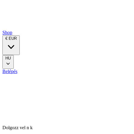
Shop
€ EUR
HU
Belépés
Dolgozz vel n k