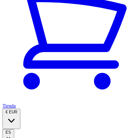
Tienda
€ EUR
ES