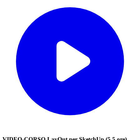
VIDEO-CORSO LayOut per SketchUp (5,5 ore)