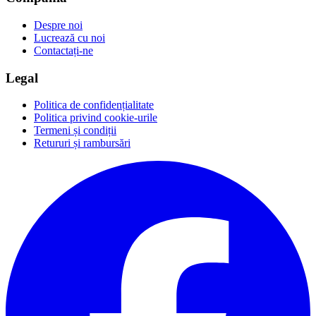
Despre noi
Lucrează cu noi
Contactați-ne
Legal
Politica de confidențialitate
Politica privind cookie-urile
Termeni și condiții
Retururi și rambursări