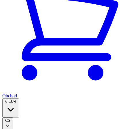
Obchod
€ EUR
CS