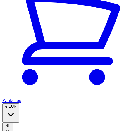
Winkel op
€ EUR
NL