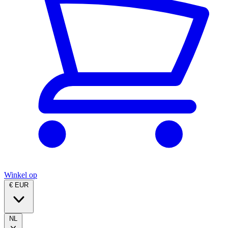
Winkel op
€ EUR
NL