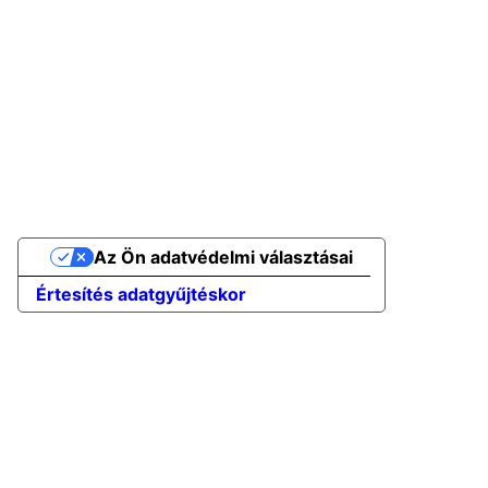
Az Ön adatvédelmi választásai
Értesítés adatgyűjtéskor