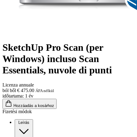
SketchUp Pro Scan (per
Windows) incluso Scan
Essentials, nuvole di punti
Licenza annuale
ból ből € 475.00
ÁFA nélkül
időtartama: 1 év
Hozzáadás a kosárhoz
Fizetési módok
Leírás