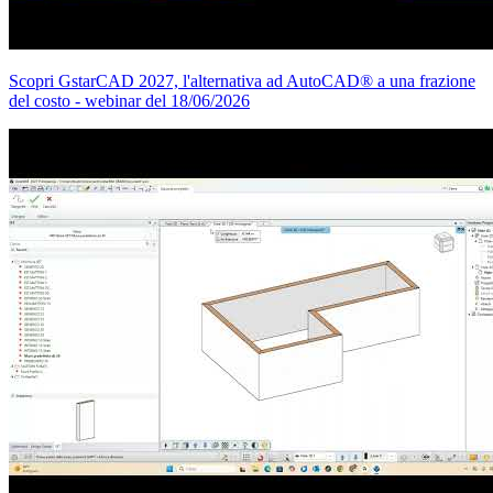
Scopri GstarCAD 2027, l'alternativa ad AutoCAD® a una frazione
del costo - webinar del 18/06/2026