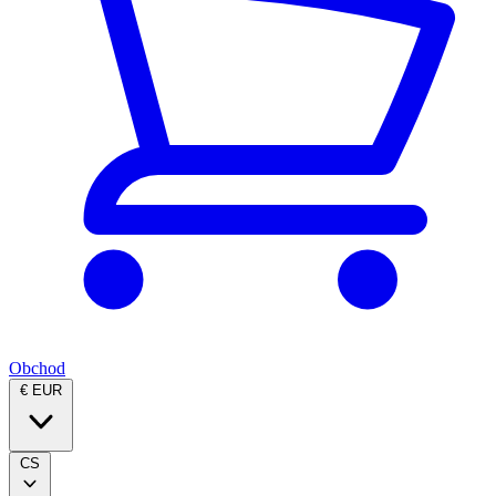
Obchod
€ EUR
CS