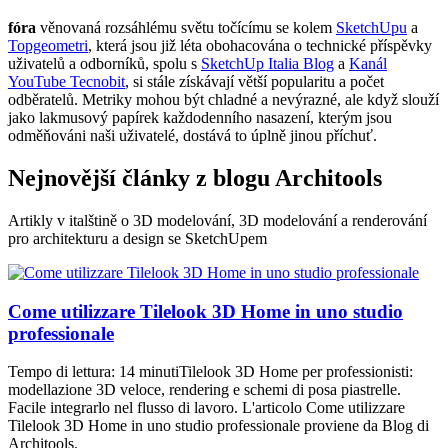
fóra
věnovaná rozsáhlému světu točícímu se kolem
SketchUpu
a
Topgeometri
, která jsou již léta obohacována o technické příspěvky
uživatelů a odborníků, spolu s
SketchUp Italia Blog
a
Kanál
YouTube Tecnobit
, si stále získávají větší popularitu a počet
odběratelů. Metriky mohou být chladné a nevýrazné, ale když slouží
jako lakmusový papírek každodenního nasazení, kterým jsou
odměňováni naši uživatelé, dostává to úplně jinou příchuť.
Nejnovější články z blogu Architools
Artikly v italštině o 3D modelování, 3D modelování a renderování
pro architekturu a design se SketchUpem
Come utilizzare Tilelook 3D Home in uno studio
professionale
Tempo di lettura: 14 minutiTilelook 3D Home per professionisti:
modellazione 3D veloce, rendering e schemi di posa piastrelle.
Facile integrarlo nel flusso di lavoro. L'articolo Come utilizzare
Tilelook 3D Home in uno studio professionale proviene da Blog di
Architools.