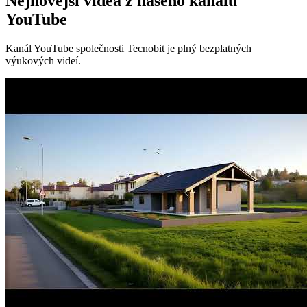
Nejnovější videa z našeho kanálu
YouTube
Kanál YouTube společnosti Tecnobit je plný bezplatných
výukových videí.