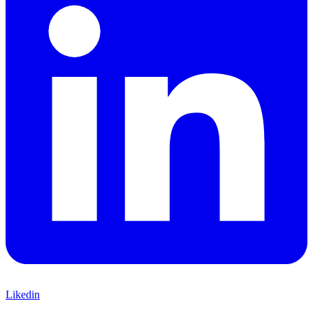
Likedin