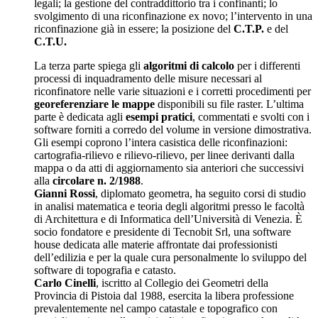
legali; la gestione del contraddittorio tra i confinanti; lo
svolgimento di una riconfinazione ex novo; l’intervento in una
riconfinazione già in essere; la posizione del
C.T.P.
e del
C.T.U.
La terza parte spiega gli
algoritmi di calcolo
per i differenti
processi di inquadramento delle misure necessari al
riconfinatore nelle varie situazioni e i corretti procedimenti per
georeferenziare le mappe
disponibili su file raster. L’ultima
parte è dedicata agli
esempi pratici
, commentati e svolti con i
software forniti a corredo del volume in versione dimostrativa.
Gli esempi coprono l’intera casistica delle riconfinazioni:
cartografia-rilievo e rilievo-rilievo, per linee derivanti dalla
mappa o da atti di aggiornamento sia anteriori che successivi
alla
circolare n. 2/1988
.
Gianni Rossi
, diplomato geometra, ha seguito corsi di studio
in analisi matematica e teoria degli algoritmi presso le facoltà
di Architettura e di Informatica dell’Università di Venezia. È
socio fondatore e presidente di Tecnobit Srl, una software
house dedicata alle materie affrontate dai professionisti
dell’edilizia e per la quale cura personalmente lo sviluppo del
software di topografia e catasto.
Carlo Cinelli
, iscritto al Collegio dei Geometri della
Provincia di Pistoia dal 1988, esercita la libera professione
prevalentemente nel campo catastale e topografico con