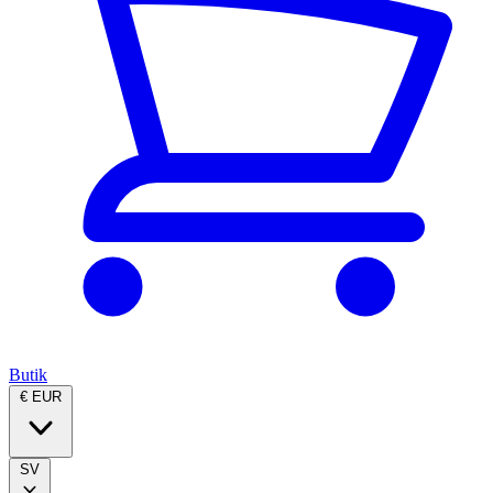
Butik
€ EUR
SV