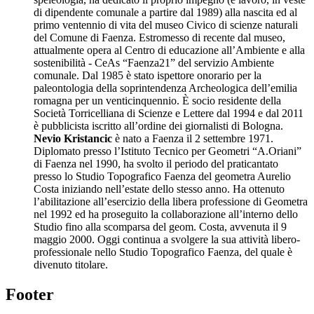
di dipendente comunale a partire dal 1989) alla nascita ed al
primo ventennio di vita del museo Civico di scienze naturali
del Comune di Faenza. Estromesso di recente dal museo,
attualmente opera al Centro di educazione all’Ambiente e alla
sostenibilità - CeAs “Faenza21” del servizio Ambiente
comunale. Dal 1985 è stato ispettore onorario per la
paleontologia della soprintendenza Archeologica dell’emilia
romagna per un venticinquennio. È socio residente della
Società Torricelliana di Scienze e Lettere dal 1994 e dal 2011
è pubblicista iscritto all’ordine dei giornalisti di Bologna.
Nevio Kristancic
è nato a Faenza il 2 settembre 1971.
Diplomato presso l’Istituto Tecnico per Geometri “A.Oriani”
di Faenza nel 1990, ha svolto il periodo del praticantato
presso lo Studio Topografico Faenza del geometra Aurelio
Costa iniziando nell’estate dello stesso anno. Ha ottenuto
l’abilitazione all’esercizio della libera professione di Geometra
nel 1992 ed ha proseguito la collaborazione all’interno dello
Studio fino alla scomparsa del geom. Costa, avvenuta il 9
maggio 2000. Oggi continua a svolgere la sua attività libero-
professionale nello Studio Topografico Faenza, del quale è
divenuto titolare.
Footer