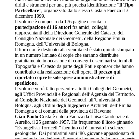
diritti e strumenti per una più precisa identificazione “
Il Tipo
Particellare
”, organizzato dallo stesso Costa a Faenza il 3
dicembre 1999.
Il volume è composto da 176 pagine e conta la
partecipazione di 16 autori
fra amici, colleghi,
rappresentanti della Direzione Generale del Catasto, del
Consiglio Nazionale dei Geometri, della Regione Emilia
Romagna, dell’Università di Bologna.
Il libro non è destinato alla vendita ed è stato quindi stampato
in un numero limitato di copie che saranno distribuite
gratuitamente in occasione di convegni e seminari su temi di
Topografia e Catasto da parte degli Enti e sponsor che hanno
contribuito alla realizzazione dell’opera.
Il prezzo qui
riportato copre le sole spese amministrative e di
spedizione
.
Il volume verrà fatto pervenire a tutti i Collegi dei Geometri,
agli Uffici Provinciali e Regionali dell’Agenzia del Territorio,
al Consiglio Nazionale dei Geometri, all’Università di
Bologna, agli Ordini degli Ingegneri e Architetti dell’Emilia
Romagna e ai comuni della provincia di Ravenna.
Gian Paolo Costa
è nato a Faenza da Luisa Gaudenzi e da
Aurelio, il 25 gennaio 1957. Ha frequentato il liceo-ginnasio
“Evangelista Torricelli” faentino ed è laureato in scienze
geologiche. Dai primissimi anni ’80, giovane appassionato di
speleologia, ha dedicato il proprio impegno (e lavoro, in veste