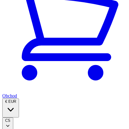
Obchod
€ EUR
CS