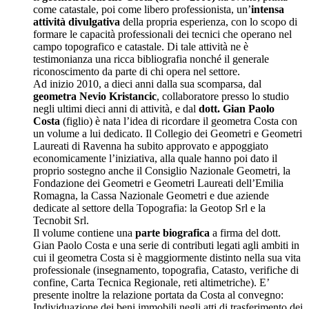
come catastale, poi come libero professionista, un’
intensa
attività divulgativa
della propria esperienza, con lo scopo di
formare le capacità professionali dei tecnici che operano nel
campo topografico e catastale. Di tale attività ne è
testimonianza una ricca bibliografia nonché il generale
riconoscimento da parte di chi opera nel settore.
Ad inizio 2010, a dieci anni dalla sua scomparsa, dal
geometra Nevio Kristancic
, collaboratore presso lo studio
negli ultimi dieci anni di attività, e dal
dott. Gian Paolo
Costa
(figlio) è nata l’idea di ricordare il geometra Costa con
un volume a lui dedicato. Il Collegio dei Geometri e Geometri
Laureati di Ravenna ha subito approvato e appoggiato
economicamente l’iniziativa, alla quale hanno poi dato il
proprio sostegno anche il Consiglio Nazionale Geometri, la
Fondazione dei Geometri e Geometri Laureati dell’Emilia
Romagna, la Cassa Nazionale Geometri e due aziende
dedicate al settore della Topografia: la Geotop Srl e la
Tecnobit Srl.
Il volume contiene una
parte biografica
a firma del dott.
Gian Paolo Costa e una serie di contributi legati agli ambiti in
cui il geometra Costa si è maggiormente distinto nella sua vita
professionale (insegnamento, topografia, Catasto, verifiche di
confine, Carta Tecnica Regionale, reti altimetriche). E’
presente inoltre la relazione portata da Costa al convegno:
Individuazione dei beni immobili negli atti di trasferimento dei