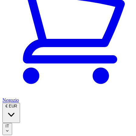
Negozio
€ EUR
IT