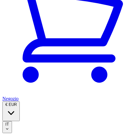
Negozio
€ EUR
IT