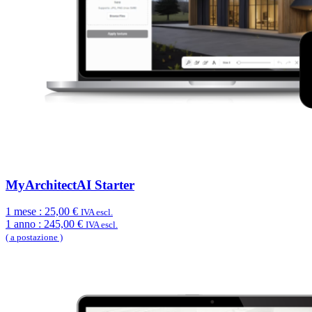
MyArchitectAI Starter
1 mese :
25,00 €
IVA escl.
1 anno :
245,00 €
IVA escl.
( a postazione )