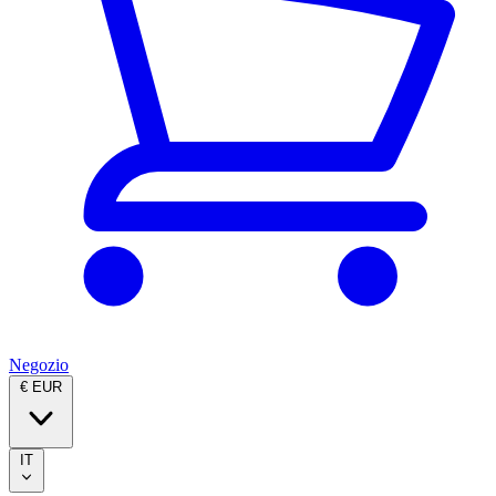
Negozio
€ EUR
IT