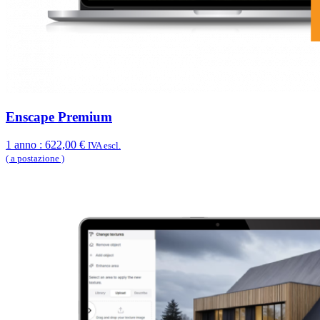
Enscape Premium
1 anno :
622,00 €
IVA escl.
( a postazione )