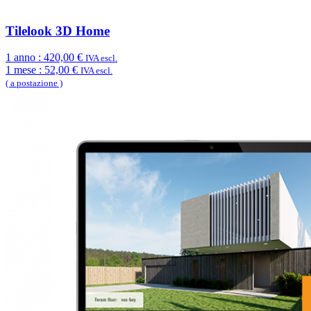
Tilelook 3D Home
1 anno :
420,00 €
IVA escl.
1 mese :
52,00 €
IVA escl.
( a postazione )